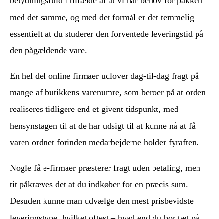
betydningsfuld i tilfælde af at vi har behov for pakken
med det samme, og med det formål er det temmelig
essentielt at du studerer den forventede leveringstid på
den pågældende vare.
En hel del online firmaer udlover dag-til-dag fragt på
mange af butikkens varenumre, som beroer på at orden
realiseres tidligere end et givent tidspunkt, med
hensynstagen til at de har udsigt til at kunne nå at få
varen ordnet forinden medarbejderne holder fyraften.
Nogle få e-firmaer præsterer fragt uden betaling, men
tit påkræves det at du indkøber for en præcis sum.
Desuden kunne man udvælge den mest prisbevidste
leveringstype, hvilket oftest – hvad end du bor tæt på