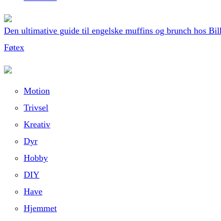
Den ultimative guide til engelske muffins og brunch hos Bil
Føtex
Motion
Trivsel
Kreativ
Dyr
Hobby
DIY
Have
Hjemmet