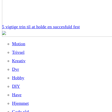
5 vigtige trin til at holde en succesfuld fest
Motion
Trivsel
Kreativ
Dyr
Hobby
DIY
Have
Hjemmet
Gode råd