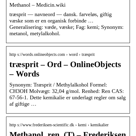
Methanol – Medicin.wiki
træsprit — navneord — dansk. farveløs, giftig
væske som er en organisk forbinde …
Generalisering: væde, væske; Fag: kemi; Synonym:
metanol, metylalkohol.
http s://words.onlineobjects.com › word › træsprit
træsprit – Ord – OnlineObjects
– Words
Synonym: Træsprit / Methylalkohol Formel:
CH3OH Molvægt: 32,04 g/mol. Renhed: Ren CAS:
67-56-1. Dette kemikalie er underlagt regler om salg
af giftige …
http s://www.frederiksen-scientific.dk › kemi › kemikalier
Methanol, ren, (T) – Frederiksen