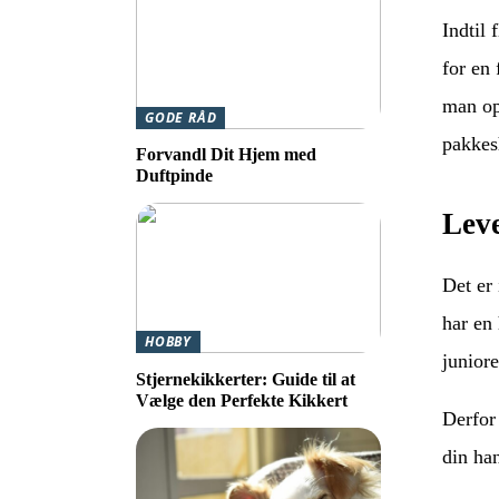
Indtil 
for en
man op
GODE RÅD
pakkes
Forvandl Dit Hjem med
Duftpinde
Leve
Det er 
har en 
HOBBY
juniore
Stjernekikkerter: Guide til at
Vælge den Perfekte Kikkert
Derfor 
din han