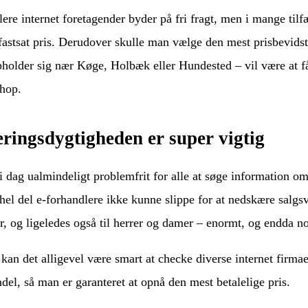
flere internet foretagender byder på fri fragt, men i mange til
 fastsat pris. Derudover skulle man vælge den mest prisbevids
holder sig nær Køge, Holbæk eller Hundested – vil være at få 
hop.
ringsdygtigheden er super vigtig
i dag ualmindeligt problemfrit for alle at søge information o
hel del e-forhandlere ikke kunne slippe for at nedskære salgs
r, og ligeledes også til herrer og damer – enormt, og endda n
kan det alligevel være smart at checke diverse internet firmae
del, så man er garanteret at opnå den mest betalelige pris.