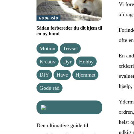
Vi for
afdrag
GODE RÅD
Sådan forbereder du dit hjem til
Forind
en ny hund
ofte e
Motion
Trivsel
En and
Kreativ
Dyr
Hobby
erklær
DIY
Have
Hjemmet
evaluer
hjælp, 
Gode råd
Yderme
ordren
helst o
Den ultimative guide til
udkig e