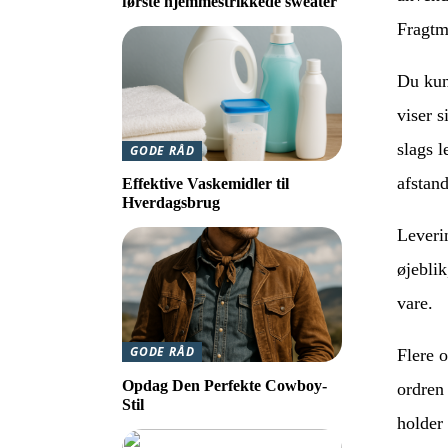
første hjemmestrikkede sweater
Fragtm
Du kunn
viser s
slags l
GODE RÅD
afstand
Effektive Vaskemidler til
Hverdagsbrug
Leveri
øjebli
vare.
GODE RÅD
Flere o
Opdag Den Perfekte Cowboy-
ordren 
Stil
holder 