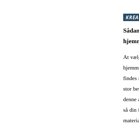
KREA
Sådan
hjemm
At vælg
hjemme
findes 
stor b
denne a
så din 
materi