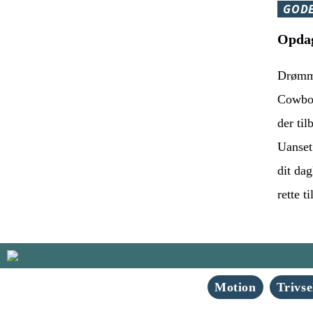
GODE
Opdag
Drømmer
Cowboy
der ti
Uanset 
dit dag
rette t
Motion
Trivse