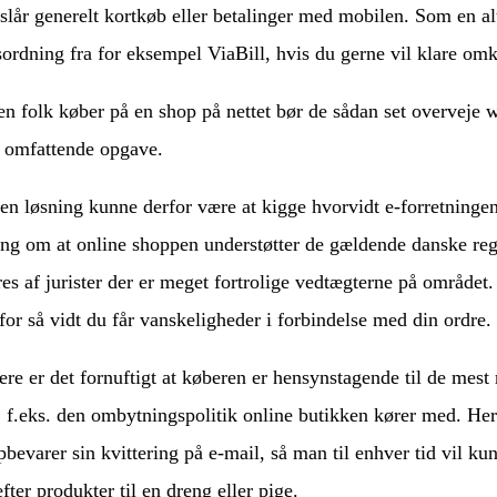
eslår generelt kortkøb eller betalinger med mobilen. Som en a
sordning fra for eksempel ViaBill, hvis du gerne vil klare om
en folk køber på en shop på nettet bør de sådan set overveje 
n omfattende opgave.
en løsning kunne derfor være at kigge hvorvidt e-forretninge
ing om at online shoppen understøtter de gældende danske regl
es af jurister der er meget fortrolige vedtægterne på området
for så vidt du får vanskeligheder i forbindelse med din ordre.
re er det fornuftigt at køberen er hensynstagende til de mest 
, f.eks. den ombytningspolitik online butikken kører med. Her 
pbevarer sin kvittering på e-mail, så man til enhver tid vil ku
fter produkter til en dreng eller pige.