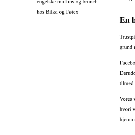
engelske muffins og brunch
hos Bilka og Føtex
En h
Trustpi
grund 
Facebo
Derudo
tilmed 
Vores 
hvori 
hjemme