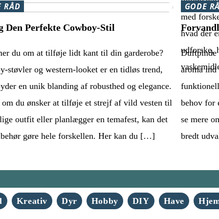
miljøpåvir
 RÅD
GODE R
med forske
 Den Perfekte Cowboy-Stil
Forvandl
hvad der er
udforske, 
 du om at tilføje lidt kant til din garderobe?
Duftpinde 
vaskemidle
-støvler og western-looket er en tidløs trend,
aroma ind 
lbyder en unik blanding af robusthed og elegance.
funktionel
om du ønsker at tilføje et strejf af vild vesten til
behov for e
lige outfit eller planlægger en temafest, kan det
se mere om
ilbehør gøre hele forskellen. Her kan du […]
bredt udval
l
Kreativ
Dyr
Hobby
DIY
Have
Hje