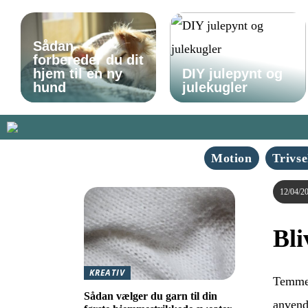
Sådan
forbereder du dit
hjem til en ny
DIY julepynt og
hund
julekugler
Motion
Trivse
12/04/2
Bli
KREATIV
Temmel
Sådan vælger du garn til din
anvendt