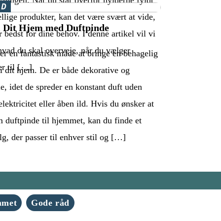
kningen. Når du står overfor hylderne fyldt
ÅD
llige produkter, kan det være svært at vide,
 Dit Hjem med Duftpinde
 bedst for dine behov. I denne artikel vil vi
hvad du skal overveje, når du vælger
er en fantastisk måde at bringe en behagelig
r til […]
i dit hjem. De er både dekorative og
le, idet de spreder en konstant duft uden
lektricitet eller åben ild. Hvis du ønsker at
 duftpinde til hjemmet, kan du finde et
g, der passer til enhver stil og […]
mmet
Gode råd