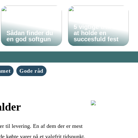
5 vigtige trin til
Sådan finder du
at holde en
en god softgun
succesfuld fest
mmet
Gode råd
alder
 til levering. En af dem der er mest
e købte varer på et valgfrit tidspunkt.