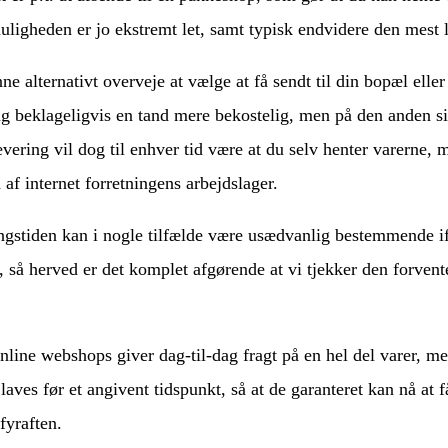
uligheden er jo ekstremt let, samt typisk endvidere den mest 
e alternativt overveje at vælge at få sendt til din bopæl ell
ig beklageligvis en tand mere bekostelig, men på den anden sid
evering vil dog til enhver tid være at du selv henter varerne, 
 af internet forretningens arbejdslager.
ngstiden kan i nogle tilfælde være usædvanlig bestemmende if
k, så herved er det komplet afgørende at vi tjekker den forv
nline webshops giver dag-til-dag fragt på en hel del varer, m
laves før et angivent tidspunkt, så at de garanteret kan nå at
fyraften.