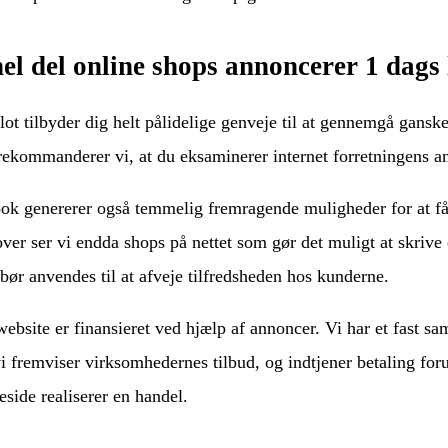
el del online shops annoncerer 1 dags 
lot tilbyder dig helt pålidelige genveje til at gennemgå gans
rekommanderer vi, at du eksaminerer internet forretningens an
ok genererer også temmelig fremragende muligheder for at få 
ver ser vi endda shops på nettet som gør det muligt at skriv
bør anvendes til at afveje tilfredsheden hos kunderne.
website er finansieret ved hjælp af annoncer. Vi har et fast s
vi fremviser virksomhedernes tilbud, og indtjener betaling for
side realiserer en handel.